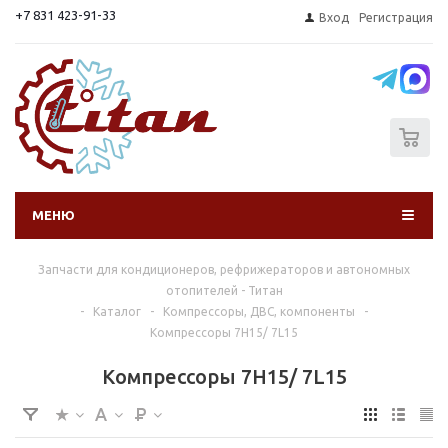
+7 831 423-91-33
Вход
Регистрация
0
МЕНЮ
Запчасти для кондиционеров, рефрижераторов и автономных
отопителей - Титан
-
Каталог
-
Компрессоры, ДВС, компоненты
-
Компрессоры 7H15/ 7L15
Компрессоры 7H15/ 7L15