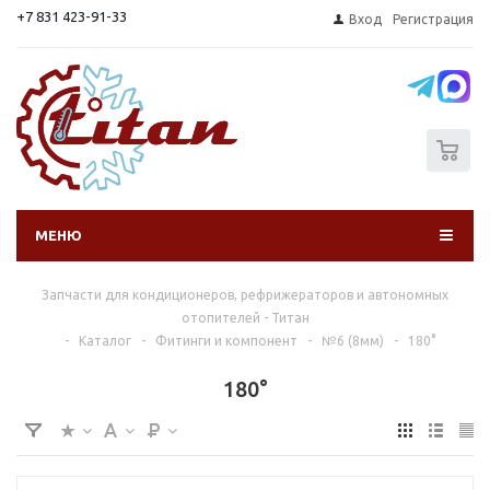
+7 831 423-91-33
Вход
Регистрация
0
МЕНЮ
Запчасти для кондиционеров, рефрижераторов и автономных
отопителей - Титан
-
Каталог
-
Фитинги и компонент
-
№6 (8мм)
-
180°
180°