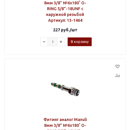
8мм 3/8” №6х180˚ O-
RING 5/8”-18UNF с
наружной резьбой
Артикул
: 13-1464
227
руб.
/шт
В корзину
Фитинг аналог Manuli
8мм 3/8” №6х180˚ O-