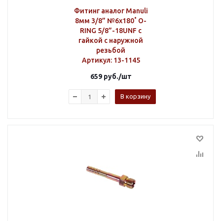
Фитинг аналог Manuli
8мм 3/8” №6х180˚ O-
RING 5/8”-18UNF с
гайкой с наружной
резьбой
Артикул
: 13-1145
659
руб.
/шт
В корзину