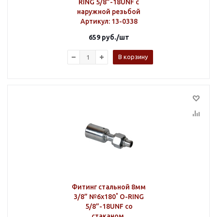
RING 5/8”-18UNF с
наружной резьбой
Артикул
: 13-0338
659
руб.
/шт
В корзину
Фитинг стальной 8мм
3/8” №6х180˚ O-RING
5/8”-18UNF со
стаканом,