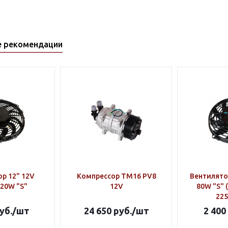
е рекомендации
р 12" 12V
Компрессор TM16 PV8
Вентилятор
120W "S"
12V
80W "S" 
225
уб.
/шт
24 650
руб.
/шт
2 400