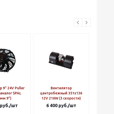
 9" 24V Puller
Вентилятор
Компресс
(аналог SPAL
центробежный 351х136
мм 9")
12V 216W (3 скорости)
руб.
/шт
6 400
руб.
/шт
24 6