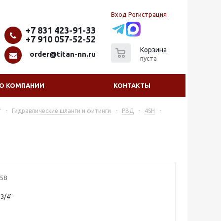
Вход
Регистрация
+7 831 423-91-33
+7 910 057-52-52
0
Корзина
order@titan-nn.ru
пуста
О КОМПАНИИ
КОНТАКТЫ
г
-
Гидравлические шланги и фитинги
-
РВД
-
4SH
-
558
/4''